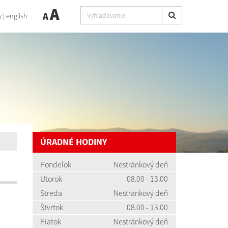
A
A
y
|
english
ÚRADNÉ HODINY
Pondelok
Nestránkový deň
Utorok
08.00 - 13.00
Streda
Nestránkový deň
Štvrtok
08.00 - 13.00
Piatok
Nestránkový deň