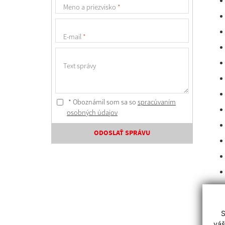
Meno a priezvisko
*
E-mail
*
Text správy
* Oboznámil som sa so
spracúvaním
osobných údajov
ODOSLAŤ SPRÁVU
S
váš