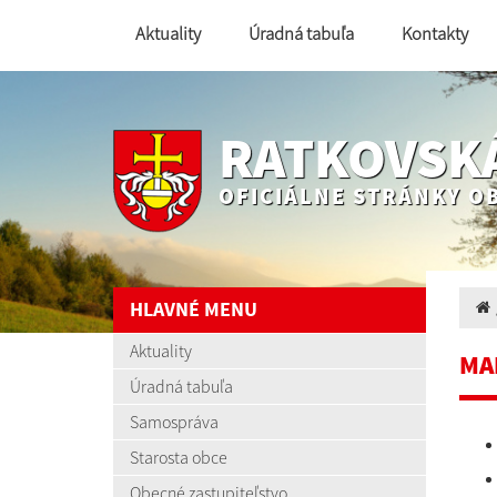
Aktuality
Úradná tabuľa
Kontakty
RATKOVSK
OFICIÁLNE STRÁNKY O
HLAVNÉ MENU
Aktuality
MA
Úradná tabuľa
Samospráva
Starosta obce
Obecné zastupiteľstvo