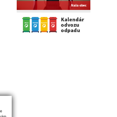
Naša obec
ie
 vám