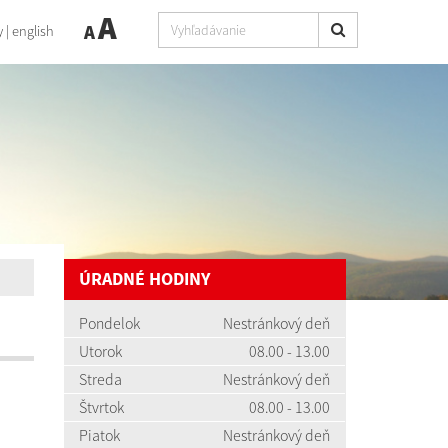
A
A
y
|
english
ÚRADNÉ HODINY
Pondelok
Nestránkový deň
Utorok
08.00 - 13.00
Streda
Nestránkový deň
Štvrtok
08.00 - 13.00
Piatok
Nestránkový deň