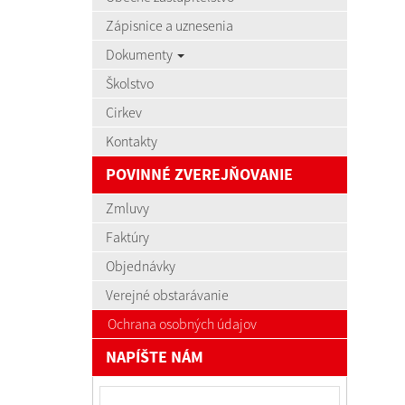
Zápisnice a uznesenia
Dokumenty
Školstvo
Cirkev
Kontakty
POVINNÉ ZVEREJŇOVANIE
Zmluvy
Faktúry
Objednávky
Verejné obstarávanie
Ochrana osobných údajov
NAPÍŠTE NÁM