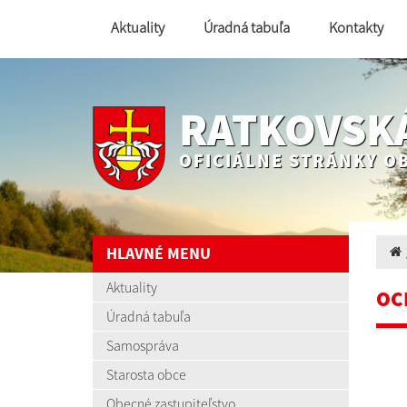
Aktuality
Úradná tabuľa
Kontakty
RATKOVSK
OFICIÁLNE STRÁNKY O
HLAVNÉ MENU
Aktuality
OC
Úradná tabuľa
Samospráva
Starosta obce
Obecné zastupiteľstvo