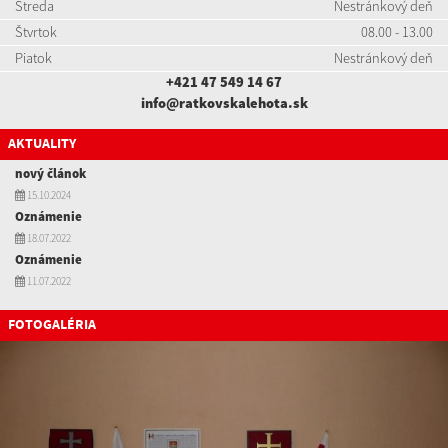
Streda
Nestránkový deň
Štvrtok
08.00 - 13.00
Piatok
Nestránkový deň
+421 47 549 14 67
info@ratkovskalehota.sk
AKTUALITY
nový článok
15.10.2024
Oznámenie
18.07.2022
Oznámenie
11.07.2022
FOTOGALÉRIA