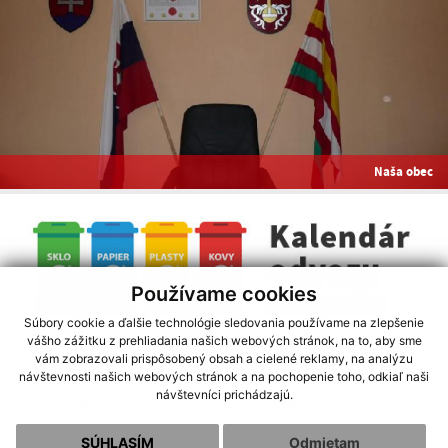
Naša obec
Používame cookies
Súbory cookie a ďalšie technológie sledovania používame na zlepšenie
vášho zážitku z prehliadania našich webových stránok, na to, aby sme
vám zobrazovali prispôsobený obsah a cielené reklamy, na analýzu
využite možnosť získavania aktuálnych informácií s využitím RSS
návštevnosti našich webových stránok a na pochopenie toho, odkiaľ naši
CMS systém (redakčný) systém ECHELON 2
,
Mapa stránok
,
web portál
návštevníci prichádzajú.
webhosting
,
webex.digital
,
domény
,
registrácia domény
,
spoločnosť webex.digital
technický prevádzkovateľ
-
webdesign
|
webex.digital
SÚHLASÍM
Odmietam