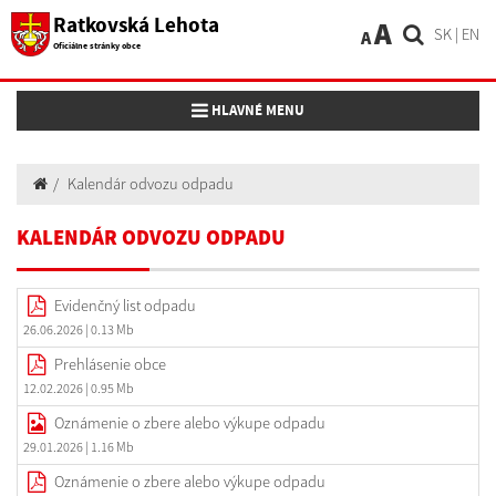
Ratkovská Lehota
A
SK
|
EN
A
Oficiálne stránky obce
Toggle navigation
HLAVNÉ MENU
Kalendár odvozu odpadu
KALENDÁR ODVOZU ODPADU
Evidenčný list odpadu
26.06.2026
| 0.13 Mb
Prehlásenie obce
12.02.2026
| 0.95 Mb
Oznámenie o zbere alebo výkupe odpadu
29.01.2026
| 1.16 Mb
Oznámenie o zbere alebo výkupe odpadu