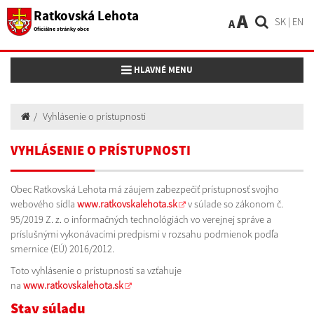
Ratkovská Lehota
A
SK
|
EN
A
Oficiálne stránky obce
Toggle navigation
HLAVNÉ MENU
Vyhlásenie o prístupnosti
VYHLÁSENIE O PRÍSTUPNOSTI
Obec Ratkovská Lehota má záujem zabezpečiť prístupnosť svojho
webového sídla
www.ratkovskalehota.sk
v súlade so zákonom č.
95/2019 Z. z. o informačných technológiách vo verejnej správe a
príslušnými vykonávacími predpismi v rozsahu podmienok podľa
smernice (EÚ) 2016/2012.
Toto vyhlásenie o prístupnosti sa vzťahuje
na
www.ratkovskalehota.sk
Stav súladu