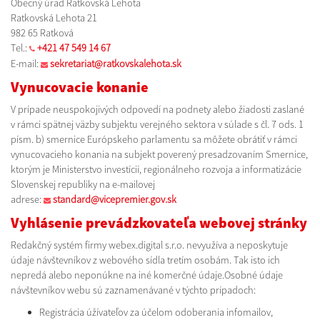
Obecný úrad Ratkovská Lehota
Ratkovská Lehota 21
982 65 Ratková
Tel.:
+421 47 549 14 67
E-mail:
sekretariat@ratkovskalehota.sk
Vynucovacie konanie
V prípade neuspokojivých odpovedí na podnety alebo žiadosti zaslané
v rámci spätnej väzby subjektu verejného sektora v súlade s čl. 7 ods. 1
písm. b) smernice Európskeho parlamentu sa môžete obrátiť v rámci
vynucovacieho konania na subjekt poverený presadzovaním Smernice,
ktorým je Ministerstvo investícií, regionálneho rozvoja a informatizácie
Slovenskej republiky na e-mailovej
adrese:
standard@vicepremier.gov.sk
Vyhlásenie prevádzkovateľa webovej stránky
Redakčný systém firmy webex.digital s.r.o. nevyužíva a neposkytuje
údaje návštevníkov z webového sídla tretím osobám. Tak isto ich
nepredá alebo neponúkne na iné komerčné údaje.Osobné údaje
návštevníkov webu sú zaznamenávané v týchto prípadoch:
Registrácia úžívateľov za účelom odoberania infomailov,