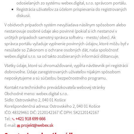
odosielaných zo systému webex.digital, s.r.o. správcom portálu.
Registrácia užívateľov za účelom prispievania do registrovaných
diskusií.
V obidvoch prípadoch systém nevyžiadava násilnym spôsobom alebo
nestanovuje osobné údaje ako povinné (pokiaľ si ich nestanoví v
určitých prípadoch samotný správca softvéru - mesto/ obec). Ak
správca portálu vyžaduje vyplnenie povinných údajov, ktoré môžu byť v
nesúlade so Zákonom o ochrane osobných dát, naša spoločnosť
webex.digital s.r.o. sa od takto zozbieraných informácii dištancuje.
Všetky údaje, ktoré sú zhromažďované, vypĺňa návštevník pri registrácii
dobrovoľne. Údaje zaregistrovaných užívateľov nijakým spôsobom
neposkytujeme a sú súčasťou bezpečnostného programu.
Kontakt na technického prevádzkovateľa webovej stránky
Obchodné meno: webex.digital s.r.o.
Sídlo: Ostrovského 2, 040 01 Košice
Korešpondenčná adresa: Ostrovského 2, 040 01 Košice
IČO: 48329461 DIČ: 2120142167 IČ DPH: SK2120142167
Tel.:
+421 918 699 666
E-mail:
projekt@webex.sk