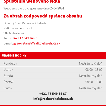
Spustenie webového sídla
Webové sídlo bolo spustené dňa 05.04.2024
Za obsah zodpovedá správca obsahu
Obecný úrad Ratkovská Lehota
Ratkovská Lehota 21
982 65 Ratková
Tel.:
+421 47 549 14 67
E-mail:
sekretariat@ratkovskalehota.sk
ÚRADNÉ HODINY
Pondelok
Nestránkový deň
Utorok
08.00 - 13.00
Streda
Nestránkový deň
Štvrtok
08.00 - 13.00
Piatok
Nestránkový deň
+421 47 549 14 67
info@ratkovskalehota.sk