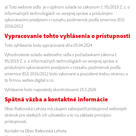
a) Toto webové sídlo je v úplnom súlade so zákonom č. 95/2019 Z. z. o
informačných technológiách vo verejnej správe a príslušnými
vykonávacími predpismi v rozsahu podmienok podľa smernice (EÚ)
2016/2012
Vypracovanie tohto vyhlásenia o prístupnosti
Toto vyhlásenie bolo vypracované dňa 05.04.2024
Vyhodnotenie súladu webového sídla s požiadavkami zákona č.
95/2019 Z. z. o informačných technológiách vo verejnej správe a
príslušnými vykonávacími predpismi v rozsahu podmienok podľa
smernice (EÚ) 2016/2012 bolo vykonané a posúdené treťou stranou a
to firmou webex.digital s.r.o.
Vyhlásenie bolo naposledy skontrolované 25.5.2026
Spätná väzba a kontaktné informácie
Obec Ratkovská Lehota má záujem zabezpečiť prístupnosť webových
stránok pre všetkých ich užívateľov a to na základe princípov
prístupnosti.
Kontakt na Obec Ratkovská Lehota