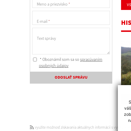
Meno a priezvisko
*
V
HI
E-mail
*
Text správy
* Oboznámil som sa so
spracúvaním
osobných údajov
ODOSLAŤ SPRÁVU
Zo
S
váš
zob
n
využite možnosť získavania aktuálnych informácií s využitím R