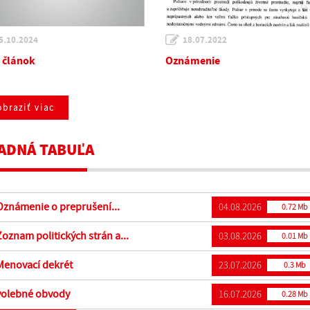
5.10.2024
18.07.2022
 článok
Oznámenie
braziť viac
ADNÁ TABUĽA
známenie o preprušení...
04.08.2026
0.72 Mb
oznam politických strán a...
03.08.2026
0.01 Mb
enovací dekrét
23.07.2026
0.3 Mb
olebné obvody
16.07.2026
0.28 Mb