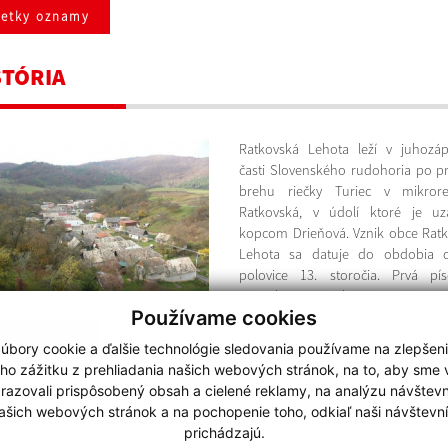
šetky oznamy
STÓRIA
Ratkovská Lehota leží v juhozá
časti Slovenského rudohoria po 
brehu riečky Turiec v mikrore
Ratkovská, v údolí ktoré je uz
kopcom Drieňová. Vznik obce Rat
Lehota sa datuje do obdobia d
polovice 13. storočia. Prvá pí
zmienka z roku 1413 pome
Používame cookies
vzniknutú dedinu Zazlehotha, a
majetkom Drienčanského panstv
braziť viac
úbory cookie a ďalšie technológie sledovania používame na zlepšen
roku 1427 patrila Deréncsényiovco
ho zážitku z prehliadania našich webových stránok, na to, aby sme
razovali prispôsobený obsah a cielené reklamy, na analýzu návštevn
ašich webových stránok a na pochopenie toho, odkiaľ naši návštevní
prichádzajú.
SS