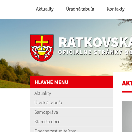
Aktuality
Úradná tabuľa
Kontakty
RATKOVSK
OFICIÁLNE STRÁNKY O
HLAVNÉ MENU
AK
Aktuality
Úradná tabuľa
Samospráva
Starosta obce
Obecné zastupiteľstvo