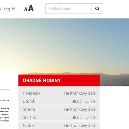
A
A
y
|
english
ÚRADNÉ HODINY
Pondelok
Nestránkový deň
Utorok
08.00 - 13.00
Streda
Nestránkový deň
Štvrtok
08.00 - 13.00
Piatok
Nestránkový deň