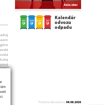
Naša obec
padnej
pravom
gióne
avreté
kovská
ruhej
somná
núva
 bola
a. Od
ie
m.
 vám
osti
ci
Posledná aktualizácia:
04.08.2026