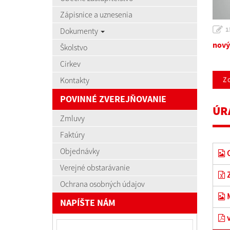
Zápisnice a uznesenia
1
Dokumenty
nový
Školstvo
Cirkev
Kontakty
Zo
POVINNÉ ZVEREJŇOVANIE
ÚR
Zmluvy
Faktúry
Objednávky
O
Verejné obstarávanie
Z
Ochrana osobných údajov
M
NAPÍŠTE NÁM
v